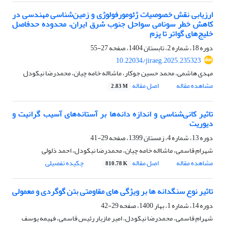
ارزیابی نقش خصوصیات ژئومورفولوژی و زمین‌شناسی مهندسی در
کاهش خطر سونامی سواحل جنوب شرق ایران، محدوده حدفاصل
خلیج‌های گواتر تا پزم
دوره 18، شماره 2، تابستان 1404، صفحه
27-55
10.22034/jiraeg.2025.235323
مهدی هاشمی، محمد حسین جوکار، ماشااله خامه چیان، محمدرضا نیکودل
مشاهده مقاله
اصل مقاله
2.83 M
تاثیر کانی‌شناسی و اندازه دانه‌ها بر آستانه‌های آسیب گرانیت و
دیوریت
دوره 13، شماره 4، زمستان 1399، صفحه
29-41
شهرام قاسمی، ماشااله خامه چیان، محمدرضا نیکودل، احمد ذلولی
مشاهده مقاله
اصل مقاله
چکیده تفصیلی
810.78 K
تاثیر نوع سنگدانه ها بر ویژگی های مقاومتی بتن گوگردی و معمولی
دوره 14، شماره 1، بهار 1400، صفحه
29-42
شهرام قاسمی، محمدرضا نیکودل، امیر مازیار رئیس قاسمی، فهیمه یوسف