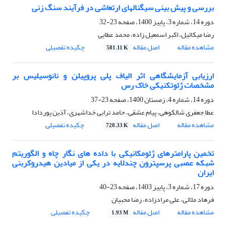
بررسی و پیش بینی سیگنال‏های ارتعاشی در فرآیند سنگ زنی
دوره 14، شماره 3، پاییز 1400، صفحه
23-32
رضا میکائیل، اکبر اسمعیل زاده، محمد عطایی
مشاهده مقاله
اصل مقاله
چکیده تفصیلی
581.11 K
ارزیابی آزمایشگاهی اثر الیاف پلی پروپیلن و نانوسیلیس بر
مشخصات ژئوتکنیکی خاک رس
دوره 14، شماره 4، زمستان 1400، صفحه
23-37
عطا جعفری شالکوهی، پیام عشقی، حامد ترابی خداشهری، آذین پوردادا
مشاهده مقاله
اصل مقاله
چکیده تفصیلی
728.33 K
تخمین پارامترهای ژئومکانیکی با داده های نگار چاه و الگوریتم
شبکه عصبی پرسپترون چندلایه در یکی از میادین هیدروکربنی
ایران
دوره 17، شماره 3، پاییز 1403، صفحه
23-40
فرهاد ملائی، علی مرادزاده، رضا محبیان
مشاهده مقاله
اصل مقاله
چکیده تفصیلی
1.93 M