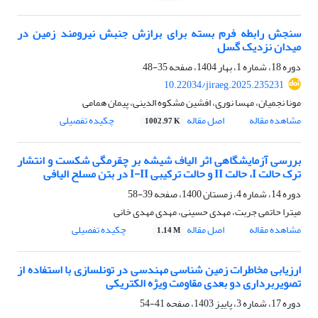
سنجش رابطه فرم بسته برای برازش جنبش نیرومند زمین در
میدان نزدیک گسل
دوره 18، شماره 1، بهار 1404، صفحه
35-48
10.22034/jiraeg.2025.235231
مونا نجمیان، مهسا نوری، افشین مشکوه الدینی، پیمان همامی
مشاهده مقاله
اصل مقاله
چکیده تفصیلی
1002.97 K
بررسی آزمایشگاهی اثر الیاف شیشه بر چقرمگی شکست و انتشار
ترک حالت I، حالت II و حالت ترکیبی I-II در بتن مسلح الیافی
دوره 14، شماره 4، زمستان 1400، صفحه
39-58
میترا حاتمی جربت، مهدی حسینی، مهدی مهدی خانی
مشاهده مقاله
اصل مقاله
چکیده تفصیلی
1.14 M
ارزیابی مخاطرات زمین شناسی مهندسی در تونلسازی با استفاده از
تصویربرداری دو بعدی مقاومت ویژه الکتریکی
دوره 17، شماره 3، پاییز 1403، صفحه
41-54