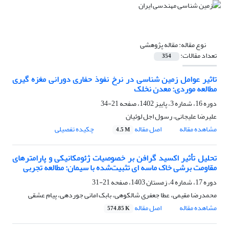
نوع مقاله:
مقاله پژوهشی
تعداد مقالات:
354
تاثیر عوامل زمین شناسی در نرخ نفوذ حفاری دورانی مغزه گیری
مطالعه موردی: معدن نخلک
دوره 16، شماره 3، پاییز 1402، صفحه
21-34
علیرضا علیجانی، رسول اجل لوئیان
مشاهده مقاله
اصل مقاله
چکیده تفصیلی
4.5 M
تحلیل تأثیر اکسید گرافن بر خصوصیات ژئومکانیکی و پارامترهای
مقاومت برشی خاک ماسه ای تثبیت‌شده با سیمان: مطالعه تجربی
دوره 17، شماره 4، زمستان 1403، صفحه
21-31
محمدرضا مقیمی، عطا جعفری شالکوهی، بابک امانی جوردهی، پیام عشقی
مشاهده مقاله
اصل مقاله
574.85 K