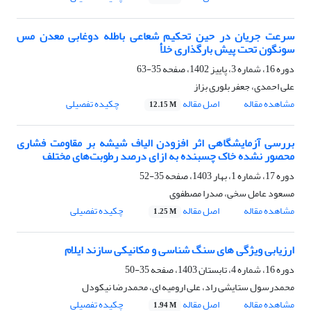
سرعت جریان در حین تحکیم شعاعی باطله دوغابی معدن مس
سونگون تحت پیش بارگذاری خلأ
دوره 16، شماره 3، پاییز 1402، صفحه
35-63
علی احمدی، جعفر بلوری بزاز
مشاهده مقاله
اصل مقاله
چکیده تفصیلی
12.15 M
بررسی آزمایشگاهی اثر افزودن الیاف شیشه بر مقاومت فشاری
محصور نشده خاک چسبنده به ازای درصد رطوبت‌های مختلف
دوره 17، شماره 1، بهار 1403، صفحه
35-52
مسعود عامل سخی، صدرا مصطفوی
مشاهده مقاله
اصل مقاله
چکیده تفصیلی
1.25 M
ارزیابی ویژگی های سنگ شناسی و مکانیکی سازند ایلام
دوره 16، شماره 4، تابستان 1403، صفحه
35-50
محمدرسول ستایشی راد، علی ارومیه ای، محمدرضا نیکودل
مشاهده مقاله
اصل مقاله
چکیده تفصیلی
1.94 M