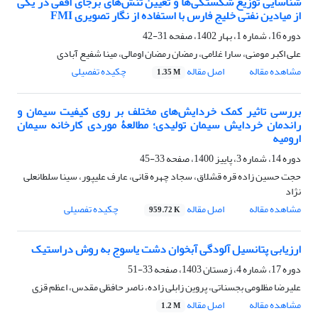
شناسایی توزیع شکستگی‌ها و تعیین تنش‌های برجای افقی در یکی
از میادین نفتی خلیج فارس با استفاده از نگار تصویری FMI
دوره 16، شماره 1، بهار 1402، صفحه
31-42
علی اکبر مومنی، سارا غلامی، رمضان رمضان اومالی، مینا شفیع آبادی
مشاهده مقاله
اصل مقاله
چکیده تفصیلی
1.35 M
بررسی تاثیر کمک خردایش‌های مختلف بر روی کیفیت سیمان و
راندمان خردایش سیمان تولیدی؛ مطالعۀ موردی کارخانه سیمان
ارومیه
دوره 14، شماره 3، پاییز 1400، صفحه
33-45
حجت حسین زاده قره قشلاق، سجاد چهره قانی، عارف علیپور، سینا سلطانعلی
نژاد
مشاهده مقاله
اصل مقاله
چکیده تفصیلی
959.72 K
ارزیابی پتانسیل آلودگی آبخوان دشت یاسوج به روش دراستیک
دوره 17، شماره 4، زمستان 1403، صفحه
33-51
علیرضا مظلومی بجسناتی، پروین زابلی زاده، ناصر حافظی مقدس، اعظم قزی
مشاهده مقاله
اصل مقاله
1.2 M