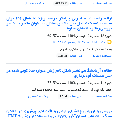
مشاهده مقاله
اصل مقاله
چکیده تفصیلی
617.23 K
ارائه رابطه نیمه تجربی پارامتر درصد ریزدانه فعال (b) برای
محاسبه نسبت تخلخل بین دانه‌ای معادل به عنوان متغیر حالت در
بررسی رفتار خاک‌های مخلوط
دوره 18، شماره 2، تابستان 1404، صفحه
57-69
10.22034/jiraeg.2026.528274.1347
وحید محمدی قلعه عزیز، هادی بهادری
مشاهده مقاله
اصل مقاله
1.25 M
مطالعه آزمایشگاهی تغییر شکل‌ تابع زمان دیواره میخ کوبی شده در
حین عملیات گودبرداری
دوره 14، شماره 2، تابستان 1400، صفحه
59-77
جعفر بلوری بزاز، سیما کوهستانی اسبق سو، محمود عبدالهی
مشاهده مقاله
اصل مقاله
چکیده تفصیلی
1.9 M
بررسی و ارزیابی چالشهای ایمنی و اقتصادی پیش‌رو در معادن
سنگ ساختمانی استان آذربایجان‌غربی با استفاده از روش FMEA