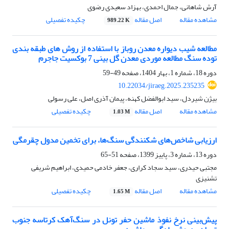
آرش شاهانی، جمال احمدی، بهزاد سعیدی رضوی
مشاهده مقاله
اصل مقاله
چکیده تفصیلی
989.22 K
مطالعه شیب دیواره معدن روباز با استفاده از روش ‌های طبقه بندی
توده سنگ مطالعه موردی معدن گل بینی 7 بوکسیت جاجرم
دوره 18، شماره 1، بهار 1404، صفحه
49-59
10.22034/jiraeg.2025.235235
بیژن شیردل، سید ابوالفضل کهنه، پیمان آذری اصل، علی رسولی
مشاهده مقاله
اصل مقاله
چکیده تفصیلی
1.03 M
ارزیابی شاخص‌های شکنندگی سنگ‌ها، برای تخمین مدول چقرمگی
دوره 13، شماره 3، پاییز 1399، صفحه
51-65
مجتبی حیدری، سید سجاد کراری، جعفر خادمی حمیدی، ابراهیم شریفی
تشنیزی
مشاهده مقاله
اصل مقاله
چکیده تفصیلی
1.65 M
پیش‌بینی نرخ نفوذ ماشین حفر تونل در سنگ‌آهک کرتاسه جنوب