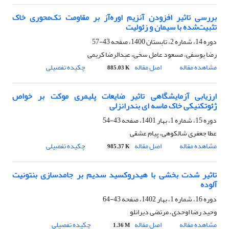
بررسی تاثیر افزودن آنزیم اوره‌آز بر مقاومت تک‌محوری خاک‌
تثبیت‌شده با سیمان و زئولیت
دوره 14، شماره 2، تابستان 1400، صفحه
43-57
رضا یوسفی، مسعود عامل سخی، عبدالرضا کریمی
مشاهده مقاله
اصل مقاله
چکیده تفصیلی
885.03 K
ارزیابی آزمایشگاهی تاثیر ضایعات پلیمری موکت بر خواص
ژئوتکنیکی خاک ماسه ای بندرانزلی
دوره 15، شماره 1، بهار 1401، صفحه
43-54
عطا جعفری شالکوهی، پیام عشقی
مشاهده مقاله
اصل مقاله
چکیده تفصیلی
985.37 K
تاثیر شدت بخشی با هیدروکسید سدیم بر جامدسازی بنتونیت
آلوده
دوره 16، شماره 1، بهار 1402، صفحه
43-64
وحید رضا اوحدی، مرتضی دیرانلو
مشاهده مقاله
اصل مقاله
چکیده تفصیلی
1.36 M