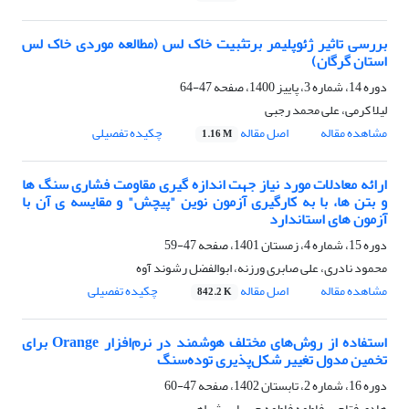
بررسی تاثیر ژئوپلیمر برتثبیت خاک لس (مطالعه موردی خاک لس
استان گرگان)
دوره 14، شماره 3، پاییز 1400، صفحه
47-64
لیلا کرمی، علی محمد رجبی
مشاهده مقاله
اصل مقاله
چکیده تفصیلی
1.16 M
ارائه معادلات مورد نیاز جهت اندازه گیری مقاومت فشاری سنگ ها
و بتن ها، با به کارگیری آزمون نوین "پیچش" و مقایسه ی آن با
آزمون های استاندارد
دوره 15، شماره 4، زمستان 1401، صفحه
47-59
محمود نادری، علی صابری ورزنه، ابوالفضل رشوند آوه
مشاهده مقاله
اصل مقاله
چکیده تفصیلی
842.2 K
استفاده از روش‌های مختلف هوشمند در نرم‌افزار Orange برای
تخمین مدول تغییر شکل‌پذیری توده‌سنگ
دوره 16، شماره 2، تابستان 1402، صفحه
47-60
هادی فتاحی، فاطمه فاطمه جیریایی شراهی