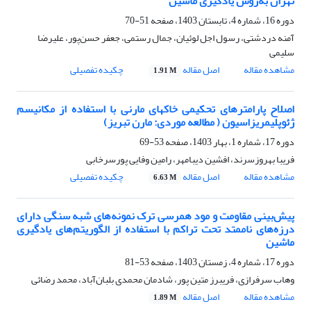
تهران به‌روش یادگیری ماشین
دوره 16، شماره 4، تابستان 1403، صفحه
51-70
آمنه دردشتی، رسول اجل لوئیان، جمال رستمی، جعفر حسن‌پور، علیرضا
سلیمی
مشاهده مقاله
اصل مقاله
چکیده تفصیلی
1.91 M
اصلاح پارامترهای تحکیمی خاکهای مارنی با استفاده از مکانیسم
ژئوپلیمریزاسیون ( مطالعه موردی: مارن تبریز)
دوره 17، شماره 1، بهار 1403، صفحه
53-69
فریبا بهروزسرند، افشین دیبامهر، رامین وفایی پورسرخابی
مشاهده مقاله
اصل مقاله
چکیده تفصیلی
6.63 M
پیش‌بینی مقاومت و مود همرسی ترک نمونه‌های شبه سنگی دارای
درزه‌های ناممتد تحت تراکم با استفاده از الگوریتم‌های یادگیری
ماشین
دوره 17، شماره 4، زمستان 1403، صفحه
53-81
وهاب سرفرازی، فریبرز متین پور، شادمان محمدی بلبان‌آباد، محمد رضائی
مشاهده مقاله
اصل مقاله
1.89 M