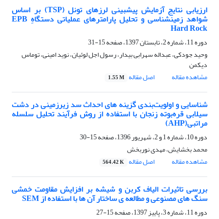
ارزیابی نتایج آزمایش پیش‎بینی‎ لرزه‎ای تونل (TSP) بر اساس
شواهد زمین‎شناسی و تحلیل پارامترهای عملیاتی دستگاهِ EPB
Hard Rock
دوره 11، شماره 2، تابستان 1397، صفحه
15-31
وحید جودکی، عبداله سهرابی بیدار، رسول اجل لوئیان، نوید امینی، توماس
دیکمن
مشاهده مقاله
اصل مقاله
1.55 M
شناسایی و اولویت‌بندی گزینه های احداث سد زیرزمینی در دشت
سیلابی قره‌بوته زنجان با استفاده از روش فرآیند تحلیل سلسله
مراتبی(AHP)
دوره 10، شماره 1 و 2، شهریور 1396، صفحه
15-30
محمد بخشایش، مهدی نوربخش
مشاهده مقاله
اصل مقاله
564.42 K
بررسی تاثیرات الیاف کربن و شیشه بر افزایش مقاومت خمشی
سنگ های مصنوعی و مطالعه ی ساختار آن ها با استفاده از SEM
دوره 11، شماره 3، پاییز 1397، صفحه
15-27