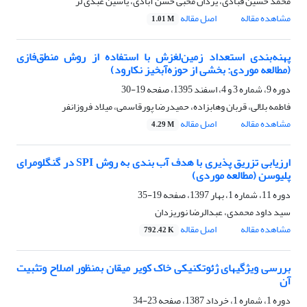
محمد حسین قبادی، یزدان محبی حسن­ آبادی، یاسین عبدی­ لر
مشاهده مقاله
اصل مقاله
1.01 M
پهنه‌بندی استعداد زمین‌لغزش با استفاده از روش منطق‌فازی
(مطالعه موردی: بخشی از حوزه‌آبخیز نکارود)
دوره 9، شماره 3 و 4، اسفند 1395، صفحه
19-30
فاطمه بلالی، قربان وهابزاده، حمیدرضا پورقاسمی، میلاد فروزانفر
مشاهده مقاله
اصل مقاله
4.29 M
ارزیابی تزریق پذیری با هدف آب بندی به روش SPI در گنگلومرای
پلیوسن (مطالعه موردی)
دوره 11، شماره 1، بهار 1397، صفحه
19-35
سید داود محمدی، عبدالرضا نوریزدان
مشاهده مقاله
اصل مقاله
792.42 K
بررسی ویژگیهای ژئوتکنیکی خاک کویر میقان بمنظور اصلاح وتثبیت
آن
دوره 1، شماره 1، خرداد 1387، صفحه
23-34