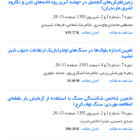
زمین‌لغزش‌های کم‌عمق در حوضه آبریز رودخانه‌های تجن و نکارود
(شرق مازندران)
دوره 7، شماره 1 و 2، شهریور 1393، صفحه
15-28
مصطفی محمدی واوسری، غلامرضا شعاعی، فرهاد شهیدی
مشاهده مقاله
اصل مقاله
659.77 K
تعیین اندازه بلوک‌ها در سنگ‌های اولترابازیک ارتفاعات جنوب شهر
مشهد
دوره 7، شماره 3 و 4، اسفند 1393، صفحه
15-26
زهره نوربخش رزمی، غلامرضا لشکری پور، محمد غفوری
مشاهده مقاله
اصل مقاله
19.49 M
تخمین شاخص شکنندگی سنگ با استفاده از آزمایش بار نقطه‌ای
(مطالعه موردی: سنگ توف کرج)
دوره 9، شماره 1 و 2، شهریور 1395، صفحه
15-26
مهدی حسینی، میترا حاتمی جربت
مشاهده مقاله
اصل مقاله
390.18 K