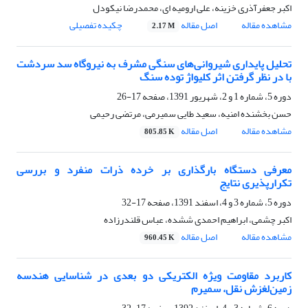
اکبر جعفرآذری خزینه، علی ارومیه ای، محمدرضا نیکودل
مشاهده مقاله
اصل مقاله
چکیده تفصیلی
2.17 M
تحلیل پایداری شیروانی‌های سنگی مشرف به نیروگاه سد سردشت
با در نظر گرفتن اثر کلیواژ توده سنگ
دوره 5، شماره 1 و 2، شهریور 1391، صفحه
17-26
حسن بخشنده امنیه، سعید طایی سمیرمی، مرتضی رحیمی
مشاهده مقاله
اصل مقاله
805.85 K
معرفی دستگاه بارگذاری بر خرده ذرات منفرد و بررسی
تکرارپذیری نتایج
دوره 5، شماره 3 و 4، اسفند 1391، صفحه
17-32
اکبر چشمی، ابراهیم احمدی ششده، عباس قلندرزاده
مشاهده مقاله
اصل مقاله
960.45 K
کاربرد مقاومت ویژه الکتریکی دو بعدی در شناسایی هندسه
زمین‌لغزش نقل، سمیرم