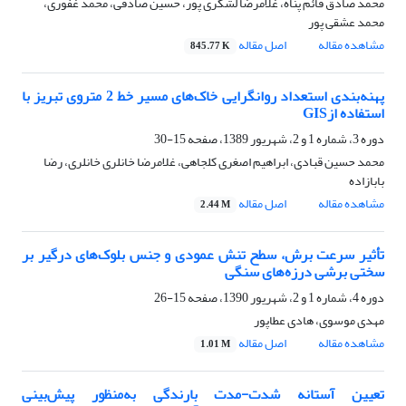
محمد صادق قائم پناه، غلامرضا لشکری پور، حسین صادقی، محمد غفوری،
محمد عشقی پور
مشاهده مقاله
اصل مقاله
845.77 K
پهنه‌بندی استعداد روانگرایی خاک‌های مسیر خط 2 متروی تبریز با
استفاده ازGIS
دوره 3، شماره 1 و 2، شهریور 1389، صفحه
15-30
محمد حسین قبادی، ابراهیم اصغری کلجاهی، غلامرضا خانلری خانلری، رضا
بابازاده
مشاهده مقاله
اصل مقاله
2.44 M
تأثیر سرعت برش، سطح تنش عمودی و جنس بلوک‌های درگیر بر
سختی برشی درزه‌های سنگی
دوره 4، شماره 1 و 2، شهریور 1390، صفحه
15-26
مهدی موسوی، هادی عطاپور
مشاهده مقاله
اصل مقاله
1.01 M
تعیین آستانه شدت-مدت بارندگی به‌منظور پیش‌بینی