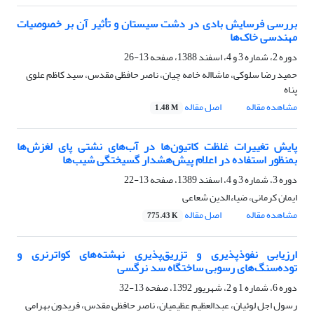
بررسی فرسایش بادی در دشت سیستان و تأثیر آن بر خصوصیات
مهندسی خاک‌ها
دوره 2، شماره 3 و 4، اسفند 1388، صفحه
13-26
حمید رضا سلوکی، ماشااله خامه چیان، ناصر حافظی مقدس، سید کاظم علوی
پناه
مشاهده مقاله
اصل مقاله
1.48 M
پایش تغییرات غلظت کاتیون‌ها در آب‌های نشتی پای لغزش‌ها
بمنظور استفاده در اعلام پیش‌هشدار گسیختگی شیب‌ها
دوره 3، شماره 3 و 4، اسفند 1389، صفحه
13-22
ایمان کرمانی، ضیاءالدین شعاعی
مشاهده مقاله
اصل مقاله
775.43 K
ارزیابی نفوذپذیری و تزریق‌پذیری نهشته‌های کواترنری و
توده‌سنگ‌های رسوبی ساختگاه سد نرگسی
دوره 6، شماره 1 و 2، شهریور 1392، صفحه
13-32
رسول اجل لوئیان، عبدالعظیم عظیمیان، ناصر حافظی مقدس، فریدون بهرامی