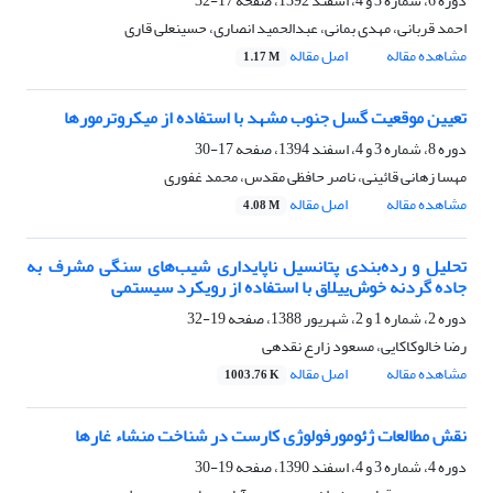
دوره 6، شماره 3 و 4، اسفند 1392، صفحه
17-32
احمد قربانی، مهدی بمانی، عبدالحمید انصاری، حسینعلی قاری
مشاهده مقاله
اصل مقاله
1.17 M
تعیین موقعیت گسل جنوب مشهد با استفاده از میکروترمورها
دوره 8، شماره 3 و 4، اسفند 1394، صفحه
17-30
مهسا زهانی قائینی، ناصر حافظی مقدس، محمد غفوری
مشاهده مقاله
اصل مقاله
4.08 M
تحلیل و رده‌بندی پتانسیل ناپایداری شیب‌های سنگی مشرف به
جاده گردنه خوش‌ییلاق با استفاده از رویکرد سیستمی
دوره 2، شماره 1 و 2، شهریور 1388، صفحه
19-32
رضا خالوکاکایی، مسعود زارع نقدهی
مشاهده مقاله
اصل مقاله
1003.76 K
نقش مطالعات ژئومورفولوژی کارست در شناخت منشاء غارها
دوره 4، شماره 3 و 4، اسفند 1390، صفحه
19-30