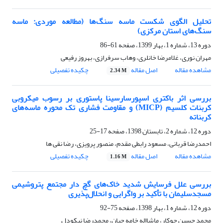
تحلیل الگوی شکست ماسه سنگ‌ها (مطالعه موردی: ماسه
سنگ‌های استان مرکزی)
دوره 13، شماره 1، بهار 1399، صفحه
61-86
مهران نوری، غلامرضا خانلری، وهاب سرفرازی، بهروز رفیعی
مشاهده مقاله
اصل مقاله
چکیده تفصیلی
2.34 M
بررسی اثر باکتری اسپورسارسینا پاستوری بر رسوب میکروبی
کربنات کلسیم (MICP) و مقاومت فشاری تک محوره ماسه‌های
کربناته
دوره 12، شماره 2، تابستان 1398، صفحه
17-25
احمدرضا قربانی، مسعود رابطی مقدم، منصور پرویزی، رضا نقی ها
مشاهده مقاله
اصل مقاله
چکیده تفصیلی
1.16 M
بررسی علل فرسایش‌ شدید خاک‌های گچ دار مجتمع پتروشیمی
مسجدسلیمان با تأکید بر واگرایی و انحلال‌پذیری
دوره 12، شماره 1، بهار 1398، صفحه
75-92
محمد حسین جوکار، ماشااله خامه چیان، محمدرضا نیکودل