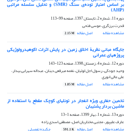
بر اساس امتیاز توده‌ی سنگ (SMR) و تحلیل سلسله مراتبی
(AHP)
دوره 11، شماره 2، تابستان 1397، صفحه
99-113
قدرت برزگری، موسی فتحی
مشاهده مقاله
اصل مقاله
2.15 M
جایگاه مبانی نظریة اخلاق زمین در پایش اثرات اکوهیدرولوژیکی
پروژه‎های عمرانی
دوره 12، شماره 4، زمستان 1398، صفحه
123-143
وحید جودکی، رسول اجل لوئیان، نغمه مبرقعی دینان، عبداله سهرابی بیدار،
علی عالی انوری
مشاهده مقاله
اصل مقاله
1.85 M
تخمین حفاری ویژه انفجار در تونلهای کوچک مقطع با استفاده از
ماشین بردار پشتیبان
دوره 13، شماره 1، بهار 1399، صفحه
1-13
عارف علیپور، مجتبی مختاریان اصل، مصطفی اسدی زاده
مشاهده مقاله
اصل مقاله
چکیده تفصیلی
591.1 K