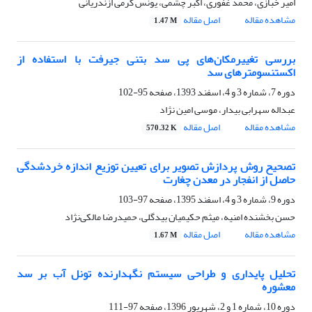
امیر خبازی، محمد غفوری، اکبر چشمی، یونس کرمی ازندریانی
مشاهده مقاله
اصل مقاله
1.47 M
بررسی تغییرمکان‌های پی سد بتنی جیرفت با استفاده از
اکستنسومتر‌های سد
دوره 7، شماره 3 و 4، اسفند 1393، صفحه
95-102
عبداله سهرابی بیدار، موسی امین نژاد
مشاهده مقاله
اصل مقاله
570.32 K
تصحیح روش پردازش تصویر برای تعیین توزیع اندازه خردشدگی
حاصل از انفجار در معدن چغارت
دوره 9، شماره 3 و 4، اسفند 1395، صفحه
97-103
حسن بخشنده امنیه، میثم حکیمیان بیدگلی، حمیدرضا مالکی‌نژاد
مشاهده مقاله
اصل مقاله
1.67 M
تحلیل پایداری و طراحی سیستم نگهدارنده تونل آب بر سد
معشوره
دوره 10، شماره 1 و 2، شهریور 1396، صفحه
97-111