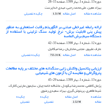
دوره 13، شماره 1، بهار 1399، صفحه
15-28
بهزاد معین، علی محمد رجبی، مهدی خداپرست
مشاهده مقاله
اصل مقاله
چکیده تفصیلی
1.51 M
ارائه رابطه غیرخطی مبتنی بر الگوریتم رقابت استعماری به منظور
پیش ینی قابلیت برش- نرخ تولید سنگ تزئینی با استفاده از
دستگاه سیم برش الماسه
دوره 12، شماره 1، بهار 1398، صفحه
33-42
عارف علیپور، مجتبی مختاریان، رضا میکائیل
مشاهده مقاله
اصل مقاله
چکیده تفصیلی
755.31 K
ارزیابی پتانسیل واکنش زایی سنگدانه های مختلف بر پایه مطالعات
پتروگرافی و مقایسه آن با آزمون های شیمیایی
دوره 13، شماره 1، بهار 1399، صفحه
29-45
پژمان کاظمی، محمدرضا نیکودل، ماشااله خامه چیان، سایمون مارتین کلارک،
شیما طاهری، پریتوش گیری، بهزاد سعیدی رضوی
مشاهده
اصل مقاله
چکیده
چکیده
مقاله
تفصیلی
تفصیلی
2.52 M