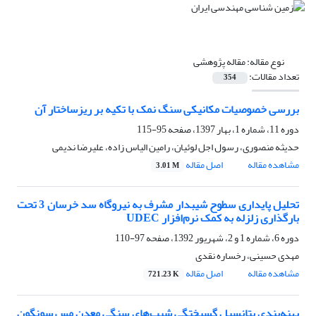
نوع مقاله:
مقاله پژوهشی
تعداد مقالات:
354
بررسی خصوصیات مکانیکی سنگ نمک با تکیه بر ریزساختار آن
دوره 11، شماره 1، بهار 1397، صفحه
95-115
حدیثه منصوری، رسول اجل لوئیان، رامین الیاس زاده، علیرضا ندیمی
مشاهده مقاله
اصل مقاله
3.01 M
تحلیل پایداری سطوح شیبدار مشرف به نیروگاه سد خرسان 3 تحت
بارگذاری زلزله به کمک نرم‌افزار UDEC
دوره 6، شماره 1 و 2، شهریور 1392، صفحه
97-110
مهدی حسینی، رخساره نقدی
مشاهده مقاله
اصل مقاله
721.23 K
پهنه‌بندی پتانسیل گسیختگی شیب‌های سنگی معدن مس سونگون