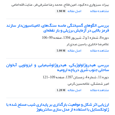
بهزاد سبزواری ده کبود، امین فلاح، محمد رضا مشرفی فر، عنایت الله امامی
مشاهده مقاله
اصل مقاله
1.98 M
بررسی الگوهای گسیختگی ماسه سنگ‌های، لا‌میناسیون‌دار سازند
قرمز بالایی در آزمایش برزیلی و بار نقطه‌ای
دوره 8، شماره 1 و 2، شهریور 1394، صفحه
99-106
غلامرضا خانلری، یاسین عبدی لر
مشاهده مقاله
اصل مقاله
5.99 M
بررسی هیدروژئولوژیکی، هیدروژئوشیمیایی و ایزوتوپی آبخوان
ساحلی جنوب شرق دریاچه ارومیه
دوره 11، شماره 4، زمستان 1397، صفحه
109-121
امیر شمشکی، غلامحسین کرمی
مشاهده مقاله
اصل مقاله
1.28 M
ارزیابی اثر شکل و موقعیت بارگذاری بر پایداری شیب مسلح شده با
ژئوتکستایل با استفاده از مدل سازی سانتریفوژ