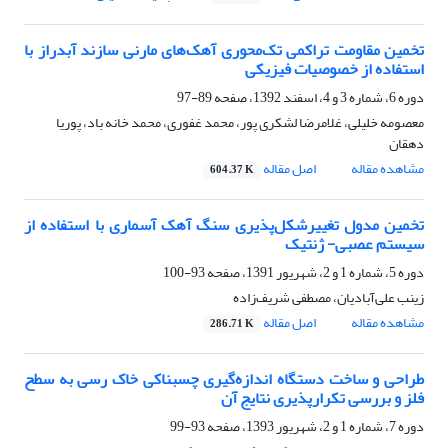
تخمین مقاومت تراکمی تک‌محوری آهک‌های مارنی سازند آبدراز با
استفاده از خصوصیات فیزیکی
دوره 6، شماره 3 و 4، اسفند 1392، صفحه
89-97
معصومه خلیلی، غلامرضا لشکری پور، محمد غفوری، محمد خانه باد، پوریا
دهقان
مشاهده مقاله
اصل مقاله
604.37 K
تخمین مدول تغییرشکل‌پذیری سنگ آهک آسماری با استفاده از
سیستم عصبی- ژنتیک
دوره 5، شماره 1 و 2، شهریور 1391، صفحه
93-100
زینب علی‌آبادیان، مصطفی شریف‌زاده
مشاهده مقاله
اصل مقاله
286.71 K
طراحی و ساخت دستگاه اندازه‌گیری چسبناکی خاک رسی به سطح
فلز و بررسی تکرارپذیری نتایج آن
دوره 7، شماره 1 و 2، شهریور 1393، صفحه
93-99