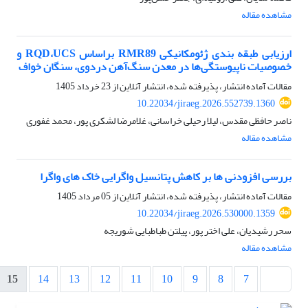
مشاهده مقاله
ارزیابی طبقه بندی ژئومکانیکی RMR89 براساس RQD،UCS و
خصوصیات ناپیوستگی‌ها در معدن سنگ‌آهن دردوی، سنگان خواف
مقالات آماده انتشار، پذیرفته شده، انتشار آنلاین از
23 خرداد 1405
10.22034/jiraeg.2026.552739.1360
ناصر حافظی مقدس، لیلا رحیلی خراسانی، غلامرضا لشکری پور، محمد غفوری
مشاهده مقاله
بررسی افزودنی ها بر کاهش پتانسیل واگرایی خاک های واگرا
مقالات آماده انتشار، پذیرفته شده، انتشار آنلاین از
05 مرداد 1405
10.22034/jiraeg.2026.530000.1359
سحر رشیدیان، علی اختر پور، پیلتن طباطبایی شوریجه
مشاهده مقاله
15
14
13
12
11
10
9
8
7