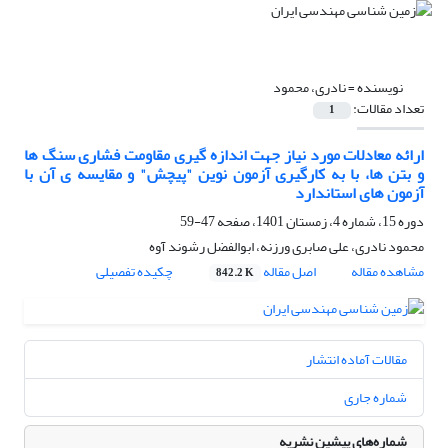
نویسنده =
نادری، محمود
تعداد مقالات:
1
ارائه معادلات مورد نیاز جهت اندازه گیری مقاومت فشاری سنگ ها
و بتن ها، با به کارگیری آزمون نوین "پیچش" و مقایسه ی آن با
آزمون های استاندارد
دوره 15، شماره 4، زمستان 1401، صفحه
47-59
محمود نادری، علی صابری ورزنه، ابوالفضل رشوند آوه
مشاهده مقاله
اصل مقاله
چکیده تفصیلی
842.2 K
مقالات آماده انتشار
شماره جاری
شماره‌های پیشین نشریه