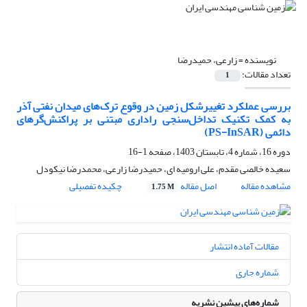
نویسنده =
زارعی، حمیدرضا
تعداد مقالات:
1
بررسی عملکرد تغییرشکل زمین در وقوع ترک‌های میدان نفتی آذر
به کمک تکنیک تداخل‌سنجی راداری مبتنی بر پراکنش‌گرهای
دائمی ‍‍‍‍‍(PS-InSAR)
دوره 16، شماره 4، تابستان 1403، صفحه
1-16
سعیده خالصی مقدم، علی ارومیه ای، حمیدرضا زارعی، محمدرضا نیکودل
مشاهده مقاله
اصل مقاله
چکیده تفصیلی
1.75 M
مقالات آماده انتشار
شماره جاری
شماره‌های پیشین نشریه