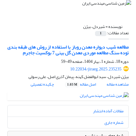
نویسنده =
شیردل، بیژن
تعداد مقالات:
1
مطالعه شیب دیواره معدن روباز با استفاده از روش ‌های طبقه بندی
توده سنگ مطالعه موردی معدن گل بینی 7 بوکسیت جاجرم
دوره 18، شماره 1، بهار 1404، صفحه
49-59
10.22034/jiraeg.2025.235235
بیژن شیردل، سید ابوالفضل کهنه، پیمان آذری اصل، علی رسولی
مشاهده مقاله
اصل مقاله
چکیده تفصیلی
1.03 M
مقالات آماده انتشار
شماره جاری
شماره‌های پیشین نشریه