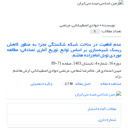
نویسنده =
جوادی اصطهباناتی، مرتضی
تعداد مقالات:
1
عدم قطعیت در ساخت شبکه شکستگی مجزا به‌ منظور کاهش
ریسک شبیه‌سازی بر اساس توابع توزیع آماری تصادفی؛ مطالعه
موردی تونل امام زاده هاشم
دوره 16، شماره 4، تابستان 1403، صفحه
71-89
مهین اعتمادی فر، غلامرضا شعاعی، مرتضی جوادی اصطهباناتی، ارش هاشم
نژاد
مشاهده مقاله
اصل مقاله
چکیده تفصیلی
2.7 M
مقالات آماده انتشار
شماره جاری