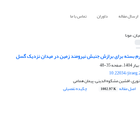
ارسال مقاله
داوران
تماس با ما
یان، مونا
م بسته برای برازش جنبش نیرومند زمین در میدان نزدیک گسل
35-48
10.22034/jiraeg
 نوری، افشین مشکوه الدینی، پیمان همامی
اصل مقاله
چکیده تفصیلی
1002.97 K