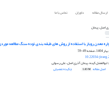
ارسال مقاله
داوران
تماس با ما
ی اصل، پیمان
 معدن روباز با استفاده از روش ‌های طبقه بندی توده سنگ مطالعه موردی معدن گل بی
49-59
10.22034/jiraeg
ابوالفضل کهنه، پیمان آذری اصل، علی رسولی
اصل مقاله
چکیده تفصیلی
1.03 M