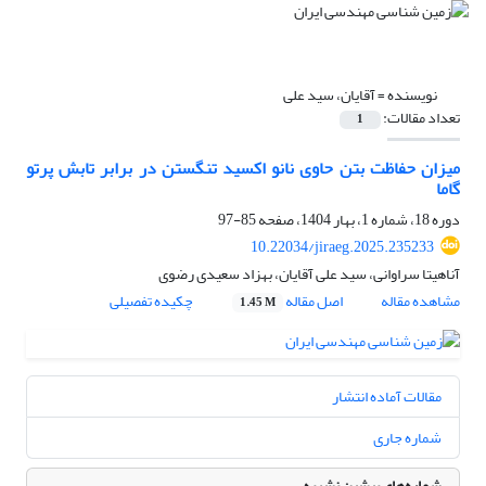
نویسنده =
آقایان، سید علی
تعداد مقالات:
1
میزان حفاظت بتن حاوی نانو اکسید تنگستن در برابر تابش پرتو
گاما
دوره 18، شماره 1، بهار 1404، صفحه
85-97
10.22034/jiraeg.2025.235233
آناهیتا سراوانی، سید علی آقایان، بهزاد سعیدی رضوی
مشاهده مقاله
اصل مقاله
چکیده تفصیلی
1.45 M
مقالات آماده انتشار
شماره جاری
شماره‌های پیشین نشریه