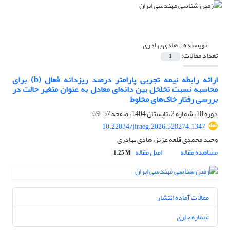
نویسنده =
هادی بهادری
تعداد مقالات:
1
ارائه رابطه نیمه تجربی پارامتر درصد ریزدانه فعال (b) برای
محاسبه نسبت تخلخل بین دانه‌ای معادل به عنوان متغیر حالت در
بررسی رفتار خاک‌های مخلوط
دوره 18، شماره 2، تابستان 1404، صفحه
57-69
10.22034/jiraeg.2026.528274.1347
وحید محمدی قلعه عزیز، هادی بهادری
مشاهده مقاله
اصل مقاله
1.25 M
مقالات آماده انتشار
شماره جاری