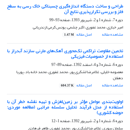
طراحی و ساخت دستگاه اندازه‌گیری چسبناکی خاک رسی به سطح
فلز و بررسی تکرارپذیری نتایج آن
دوره 7، شماره 1 و 2، شهریور 1393، صفحه
93-99
امیر خبازی، محمد غفوری، اکبر چشمی، یونس کرمی ازندریانی
مشاهده مقاله
اصل مقاله
1.47 M
تخمین مقاومت تراکمی تک‌محوری آهک‌های مارنی سازند آبدراز با
استفاده از خصوصیات فیزیکی
دوره 6، شماره 3 و 4، اسفند 1392، صفحه
89-97
معصومه خلیلی، غلامرضا لشکری پور، محمد غفوری، محمد خانه باد، پوریا
دهقان
مشاهده مقاله
اصل مقاله
604.37 K
اولویت‌بندی عوامل مؤثر بر زمین‌لغزش و تهیه نقشه خطر آن با
استفاده از مدل فرآیند تحلیل سلسله مراتبی (مطالعه موردی:
حوضه کشوری)
دوره 6، شماره 1 و 2، شهریور 1392، صفحه
1-12
سلمان سوری، غلامرضا لشکری پور، محمد غفوری، طاهر فرهادی