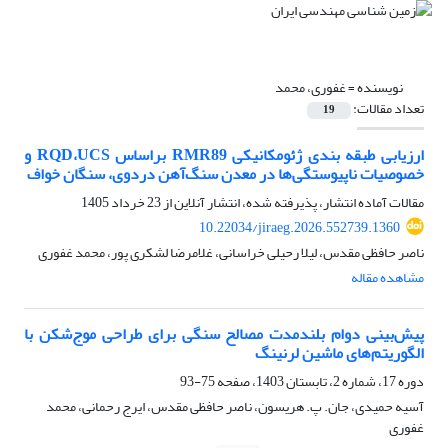
نویسنده =
غفوری، محمد
تعداد مقالات:
19
ارزیابی طبقه بندی ژئومکانیکی RMR89 براساس RQD،UCS و
خصوصیات ناپیوستگی‌ها در معدن سنگ‌آهن دردوی، سنگان خواف
مقالات آماده انتشار، پذیرفته شده، انتشار آنلاین از
23 خرداد 1405
10.22034/jiraeg.2026.552739.1360
ناصر حافظی مقدس، لیلا رحیلی خراسانی، غلامرضا لشکری پور، محمد غفوری
مشاهده مقاله
پیش‌بینی دوام بلندمدت مصالح سنگی برای طراحی موج‌شکن با
الگوریتم‌های ماشین لرنینگ
دوره 17، شماره 2، تابستان 1403، صفحه
75-93
آسیه حمیدی، جان. پ. هریسون، ناصر حافظی مقدس، ایرج رحمانی، محمد
غفوری