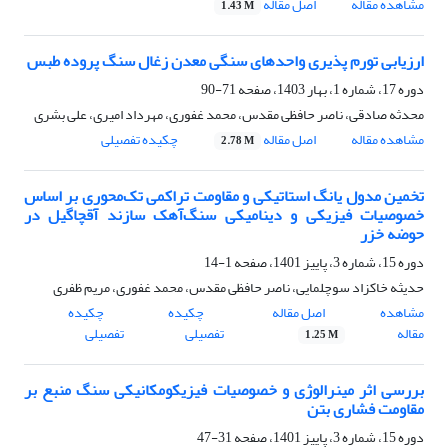
مشاهده مقاله
اصل مقاله
1.43 M
ارزیابی تورم پذیری واحدهای سنگی معدن زغال سنگ پروده طبس
دوره 17، شماره 1، بهار 1403، صفحه
71-90
محدثه صادقی، ناصر حافظی مقدس، محمد غفوری، مهرداد امیری، علی بشری
مشاهده مقاله
اصل مقاله
چکیده تفصیلی
2.78 M
تخمین مدول یانگ استاتیکی و مقاومت تراکمی تک‌محوری بر اساس
خصوصیات فیزیکی و دینامیکی سنگ‌آهک سازند آقچاگیل در
حوضه خزر
دوره 15، شماره 3، پاییز 1401، صفحه
1-14
حدیثه خاکزاد سوچلمایی، ناصر حافظی مقدس، محمد غفوری، مریم ظفری
مشاهده
اصل مقاله
چکیده
چکیده
مقاله
تفصیلی
تفصیلی
1.25 M
بررسی اثر مینرالوژی و خصوصیات فیزیکومکانیکی سنگ منبع بر
مقاومت فشاری بتن
دوره 15، شماره 3، پاییز 1401، صفحه
31-47