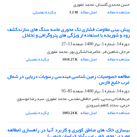
حسن محمدی گلستان، محمد غفوری
مشاهده مقاله
اصل مقاله
چکیده تفصیلی
1.1 M
پیش بینی مقاومت فشاری تک محوری ماسه سنگ های سازندکشف
رود و شوریجه با استفاده از ویژگی های پتروگرافی و تخلخل
دوره 14، شماره 1، بهار 1400، صفحه
13-27
مرجان شاهین فر، غلامرضا لشکری پور، محمد غفوری
مشاهده مقاله
اصل مقاله
چکیده تفصیلی
1010.27 K
مطالعه خصوصیات زمین شناسی مهندسی رسوبات دریایی در شمال
غرب خلیج فارس
دوره 14، شماره 1، بهار 1400، صفحه
85-95
مریم فتاحی بندپی، ناصر حافظی مقدس، محمد غفوری، سید رضا موسوی
حرمی، سجاد کاظم شیرودی
مشاهده مقاله
اصل مقاله
چکیده تفصیلی
1003.24 K
بهسازی خاک های مناطق کویری و کاربرد آنها در راهسازی (مطالعه
موردی : محور خور – عرب آباد خراسان جنوبی)