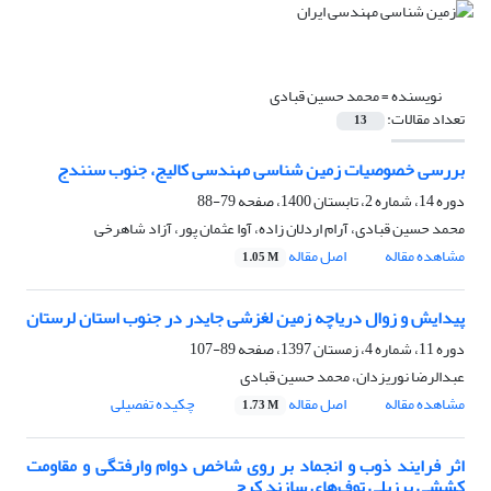
نویسنده =
محمد حسین قبادی
تعداد مقالات:
13
بررسی خصوصیات زمین شناسی مهندسی کالیج، جنوب سنندج
دوره 14، شماره 2، تابستان 1400، صفحه
79-88
محمد حسین قبادی، آرام اردلان زاده، آوا عثمان پور، آزاد شاهرخی
مشاهده مقاله
اصل مقاله
1.05 M
پیدایش و زوال دریاچه زمین لغزشی جایدر در جنوب استان لرستان
دوره 11، شماره 4، زمستان 1397، صفحه
89-107
عبدالرضا نوریزدان، محمد حسین قبادی
مشاهده مقاله
اصل مقاله
چکیده تفصیلی
1.73 M
اثر فرایند ذوب و انجماد بر روی شاخص دوام وارفتگی و مقاومت
کششی برزیلی توف‌های سازند کرج