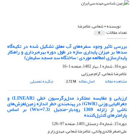
نویسنده =
شعاعی، غلامرضا
تعداد مقالات:
6
بررسی تاثیر وجود سفره‌های آب معلق تشکیل شده در تکیه‌گاه
سدها بر میزان پایداری سازه در طول دوره بهره‌برداری و راهکار
پایدارسازی (مطالعه موردی : ساختگاه سد مسجد سلیمان)
دوره 16، شماره 1، بهار 1402، صفحه
1-16
غلامرضا شعاعی، آرام میرزایی
مشاهده مقاله
اصل مقاله
چکیده تفصیلی
2.72 M
ارزیابی و مقایسه عملکرد مدل‌رگرسیون خطی (LINEAR) و
جغرافیایی وزنی (GWR) در پهنه‌بندی خطر اندازه زمین‌لغزش‌های
ناشی از زلزله 1369 رودبار-منجیل (Ww=7.3) بر اساس
پارامترهای کنترل‌کننده
دوره 15، شماره 4، زمستان 1401، صفحه
97-126
علی اصغر قائدی وانانی، غلامرضا شعاعی، مهدی زارع