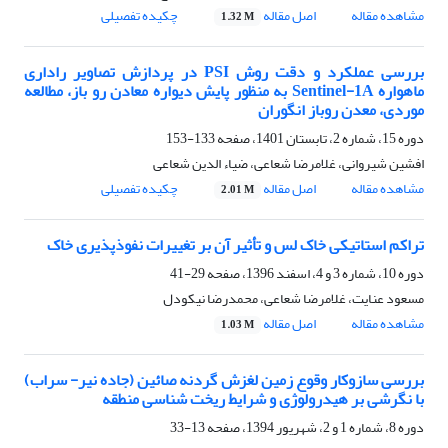
مشاهده مقاله
اصل مقاله
چکیده تفصیلی
1.32 M
بررسی عملکرد و دقت روش PSI در پردازش تصاویر راداری
ماهواره Sentinel-1A به منظور پایش دیواره‌ معادن رو باز، مطالعه
موردی، معدن روباز انگوران
دوره 15، شماره 2، تابستان 1401، صفحه
133-153
افشین شیروانی، غلامرضا شعاعی، ضیاء الدین شعاعی
مشاهده مقاله
اصل مقاله
چکیده تفصیلی
2.01 M
تراکم استاتیکی خاک لس و تأثیر آن بر تغییرات نفوذپذیری خاک
دوره 10، شماره 3 و 4، اسفند 1396، صفحه
29-41
مسعود عنایت، غلامرضا شعاعی، محمدرضا نیکودل
مشاهده مقاله
اصل مقاله
1.03 M
بررسی سازوکار وقوع زمین لغزش گردنه صائین (جاده نیر- سراب)
با نگرشی بر هیدرولوژی و شرایط ریخت شناسی منطقه
دوره 8، شماره 1 و 2، شهریور 1394، صفحه
13-33