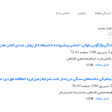
ارسال مقاله
داوران
تماس با ما
افزا، محمد
گی واژگونی بلوکی-خمشی پیشرونده با استفاده از روش عددی المان مجزا 
61-73
ر قاضی فرد، ابراهیم اصغری کلجاهی
اصل مقاله
1.5 M
کی دامنه‌های سنگی درزه‌دار تحت شرایط زمین‌لرزه (مطالعه موردی: محدوده فلر گاز فاز 7 مجتمع گ
67-78
اهیم اصغری کلجاهی، محمدرضا مشرفی­ فر
اصل مقاله
1.9 M