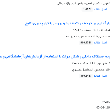
غفوری، اکبر چشمی، یونس کرمی ازندریانی
اصل مقاله
1.47 M
ارگذاری بر خرده ذرات منفرد و بررسی تکرارپذیری نتایج
17-32
یم احمدی ششده، عباس قلندرزاده
اصل مقاله
960.45 K
یه اصطکاک داخلی و شکل ذرات با استفاده از آزمایش‌های آزمایشگاهی و عک
27-38
خان محمدی، اسماعیل نصیری
اصل مقاله
880.24 K
1397-06-