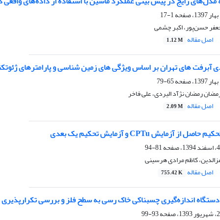
دل‌های رایج در پیش بینی عملکرد ماشین با استفاده از داده‌های واقعی د
1-17
عفر حسن‌پور، اکبر چشمی
اصل مقاله
1.12 M
ی آبرفت های تهران بر اساس ویژگی های زمین شناسی و پارامترهای ژئوتک
65-79
ضان رمضان نژآد الیردی، علی فاخر
اصل مقاله
2.09 M
ز آزمایش CPTu و آزمایش تحکیم یک بعدی
81-94
عزالدین، کاظم مرادی هرسینی
اصل مقاله
755.42 K
ستگاه اندازه‌گیری چسبناکی خاک رسی به سطح فلز و بررسی تکرارپذیری ن
93-99