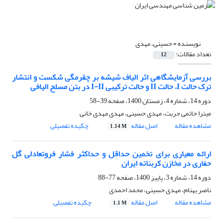
نویسنده =
حسینی، مهدی
تعداد مقالات:
12
بررسی آزمایشگاهی اثر الیاف شیشه بر چقرمگی شکست و انتشار
ترک حالت I، حالت II و حالت ترکیبی I-II در بتن مسلح الیافی
دوره 14، شماره 4، زمستان 1400، صفحه
39-58
میترا حاتمی جربت، مهدی حسینی، مهدی مهدی خانی
مشاهده مقاله
اصل مقاله
چکیده تفصیلی
1.14 M
ارائه معیاری برای تخمین حداقل و حداکثر فشار فروتعادلی گل
حفاری در مخازن کربناته ایران
دوره 14، شماره 3، پاییز 1400، صفحه
77-88
ناصر بهنام، مهدی حسینی، محمد احمدی
مشاهده مقاله
اصل مقاله
چکیده تفصیلی
1.1 M