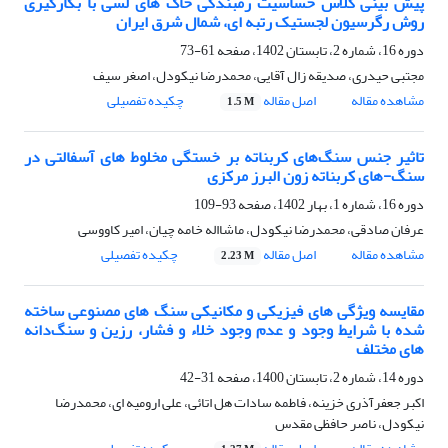
پیش بینی کلاس حساسیت رمبندگی خاک های لسی با بکارگیری
روش رگرسیون لجستیک رتبه ای، شمال شرق ایران
دوره 16، شماره 2، تابستان 1402، صفحه
61-73
مجتبی حیدری، صدیقه زال آقایی، محمدرضا نیکودل، اصغر سیف
مشاهده مقاله
اصل مقاله
چکیده تفصیلی
1.5 M
تاثیر جنس سنگ‌های کربناته بر خستگی مخلوط های آسفالتی در
سنگ-های کربناته زون البرز مرکزی
دوره 16، شماره 1، بهار 1402، صفحه
93-109
عرفان صادقی، محمدرضا نیکودل، ماشااله خامه چیان، امیر کاووسی
مشاهده مقاله
اصل مقاله
چکیده تفصیلی
2.23 M
مقایسه ویژگی های فیزیکی و مکانیکی سنگ های مصنوعی ساخته
شده با شرایط وجود و عدم وجود خلاء و فشار، رزین و سنگ‌دانه
های مختلف
دوره 14، شماره 2، تابستان 1400، صفحه
31-42
اکبر جعفرآذری خزینه، فاطمه سادات هل اتائی، علی ارومیه ای، محمدرضا
نیکودل، ناصر حافظی مقدس