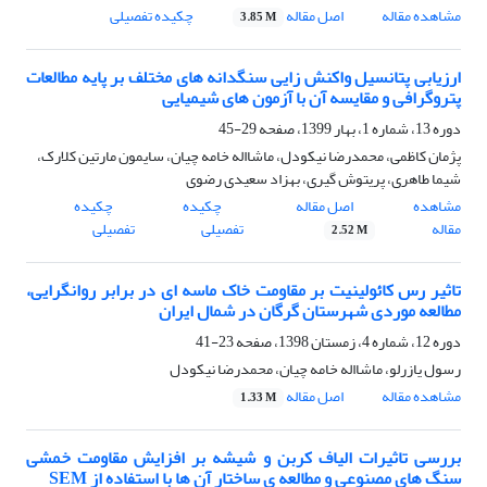
مشاهده مقاله
اصل مقاله
چکیده تفصیلی
3.85 M
ارزیابی پتانسیل واکنش زایی سنگدانه های مختلف بر پایه مطالعات
پتروگرافی و مقایسه آن با آزمون های شیمیایی
دوره 13، شماره 1، بهار 1399، صفحه
29-45
پژمان کاظمی، محمدرضا نیکودل، ماشااله خامه چیان، سایمون مارتین کلارک،
شیما طاهری، پریتوش گیری، بهزاد سعیدی رضوی
مشاهده
اصل مقاله
چکیده
چکیده
مقاله
تفصیلی
تفصیلی
2.52 M
تاثیر رس کائولینیت بر مقاومت خاک ماسه ای در برابر روانگرایی،
مطالعه موردی شهرستان گرگان در شمال ایران
دوره 12، شماره 4، زمستان 1398، صفحه
23-41
رسول یازرلو، ماشااله خامه چیان، محمدرضا نیکودل
مشاهده مقاله
اصل مقاله
1.33 M
بررسی تاثیرات الیاف کربن و شیشه بر افزایش مقاومت خمشی
سنگ های مصنوعی و مطالعه ی ساختار آن ها با استفاده از SEM