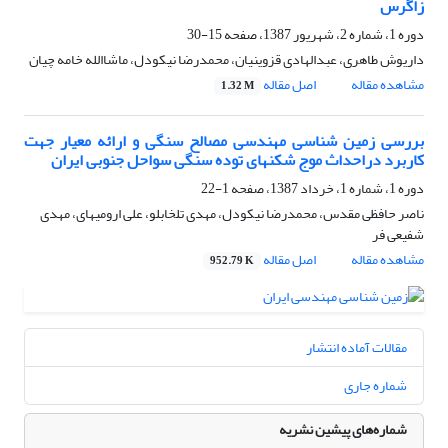
زاگرس
دوره 1، شماره 2، شهریور 1387، صفحه
15-30
داریوش طاهری، عبدالهادی قزوینیان، محمدرضا نیکودل، ماشاالله خامه چیان
مشاهده مقاله
اصل مقاله
1.32 M
بررسی زمین شناسی مهندسی مصالح سنگی و ارائه معیار جهت
کاربرد دراحداث موج شکنهای توده سنگی سواحل جنوبی ایران
دوره 1، شماره 1، خرداد 1387، صفحه
1-22
ناصر حافظی مقدس، محمدرضا نیکودل، مهدی تلخابلو، علی ارومیه­ای، مهدی
شفیعی فر
مشاهده مقاله
اصل مقاله
952.79 K
مقالات آماده انتشار
شماره جاری
شماره‌های پیشین نشریه