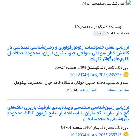
نویسنده =
نیکودل، محمدرضا
تعداد مقالات:
17
ارزیابی نقش خصوصیات ژئومورفولوژی و زمین‌شناسی مهندسی در
کاهش خطر سونامی سواحل جنوب شرق ایران، محدوده حدفاصل
خلیج‌های گواتر تا پزم
دوره 18، شماره 2، تابستان 1404، صفحه
27-55
10.22034/jiraeg.2025.235323
مهدی هاشمی، محمد حسین جوکار، ماشااله خامه چیان، محمدرضا نیکودل
مشاهده مقاله
اصل مقاله
2.83 M
ارزیابی زمین‌شناسی مهندسی و پهنه‌بندی ظرفیت باربری خاک‌های
گچ دار سازند گچساران با استفاده از نتایج آزمون SPT، محدوده
پتروشیمی مسجدسلیمان
دوره 18، شماره 1، بهار 1404، صفحه
61-84
10.22034/jiraeg.2025.235313