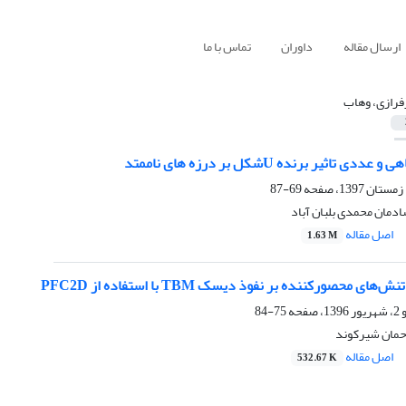
ارسال مقاله
داوران
تماس با ما
فرازی، وهاب
 تاثیر برنده Uشکل بر درزه های ناممتد
69-87
دمان محمدی بلبان آباد
اصل مقاله
1.63 M
ی محصورکننده بر نفوذ دیسک TBM با استفاده از PFC2D
75-84
حمان شیرکوند
اصل مقاله
532.67 K