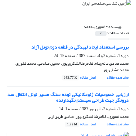
نویسنده =
غفوری، محمد
تعداد مقالات:
2
بررسی استعداد ایجاد لهیدگی در قطعه دوم تونل آزاد
دوره 1، شماره 3 و 4، اسفند 1387، صفحه
15-24
محمد صادق قائم پناه، غلامرضا لشکری پور، حسین صادقی، محمد غفوری،
محمد عشقی پور
مشاهده مقاله
اصل مقاله
845.77 K
ارزیابی خصوصیات ژئومکانیکی توده‌ سنگ مسیر تونل انتقال سد
درونگر جهت طراحی سیستم نگهدارنده
دوره 1، شماره 2، شهریور 1387، صفحه
1-14
محمد غفوری، غلامرضا لشکری پور، صادق طریق ازلی
مشاهده مقاله
اصل مقاله
1.72 M