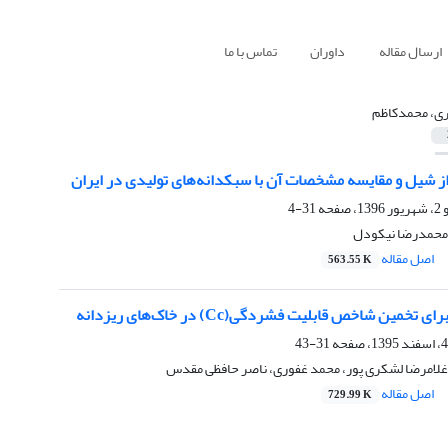
ارسال مقاله
داوران
تماس با ما
ری، محمدکاظم
از شیل و مقایسه مشخصات آن با سبکدانه‌های تولیدی در ایران
31-4
 محمدرضا نیکودل
اصل مقاله
563.55 K
تخمین شاخص قابلیت فشردگی(Cc) در خاک‌های ریزدانه
31-43
غلامرضا لشکری پور، محمد غفوری، ناصر حافظی مقدس
اصل مقاله
729.99 K