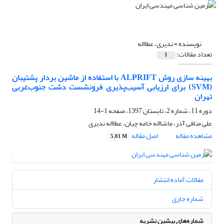
نویسنده =
ندیری، عطااله
تعداد مقالات:
1
بهینه سازی روش ALPRIFT با استفاده از ماشین بردار پشتیبان
(SVM) برای ارزیابی آسیب‌پذیری فرونشست دشت جنوب‌غربی
تهران
دوره 11، شماره 2، تابستان 1397، صفحه
1-14
علی منافی آذر، ماشااله خامه چیان، عطااله ندیری
مشاهده مقاله
اصل مقاله
5.01 M
مقالات آماده انتشار
شماره جاری
شماره‌های پیشین نشریه