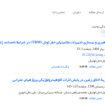
ارسال مقاله
داوران
تماس با ما
کی، وحید
ین‎های حفر تونل (TBM) در شرایط نامساعد ژئوتکنیکی، مطالعه موردی: پروژه آزاد
1-33
10.22034/jiraeg
 اجل لوئیان
اصل مقاله
چکیده تفصیلی
4.09 M
ة اخلاق زمین در پایش اثرات اکوهیدرولوژیکی پروژه‎های عمرانی
123-143
اجل لوئیان، نغمه مبرقعی دینان، عبداله سهرابی بیدار، علی عالی انوری
اصل مقاله
1.85 M