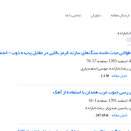
ارسال مقاله
داوران
تماس با ما
 بابازاده
ولانی مدت ماسه سنگ‌های سازند قرمز بالایی در مقابل پدیده ذوب - انجما
57-70
 رضا بابازاده، موسی اسفندیاری
اصل مقاله
1.1 M
 رسی جنوب غرب همدان با استفاده از آهک
1-16
یاسین عبدی‌لر، رضا بابازاده
اصل مقاله
587.69 K