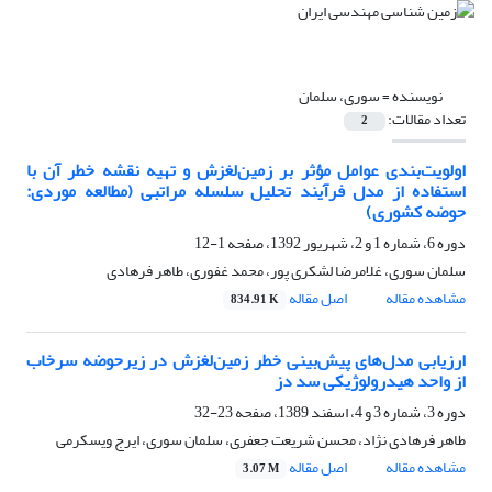
نویسنده =
سوری، سلمان
تعداد مقالات:
2
اولویت‌بندی عوامل مؤثر بر زمین‌لغزش و تهیه نقشه خطر آن با
استفاده از مدل فرآیند تحلیل سلسله مراتبی (مطالعه موردی:
حوضه کشوری)
دوره 6، شماره 1 و 2، شهریور 1392، صفحه
1-12
سلمان سوری، غلامرضا لشکری پور، محمد غفوری، طاهر فرهادی
مشاهده مقاله
اصل مقاله
834.91 K
ارزیابی مدل‌های پیش‌بینی خطر زمین‌لغزش در زیرحوضه سرخاب
از واحد هیدرولوژیکی سد دز
دوره 3، شماره 3 و 4، اسفند 1389، صفحه
23-32
طاهر فرهادی نژاد، محسن شریعت جعفری، سلمان سوری، ایرج ویسکرمی
مشاهده مقاله
اصل مقاله
3.07 M