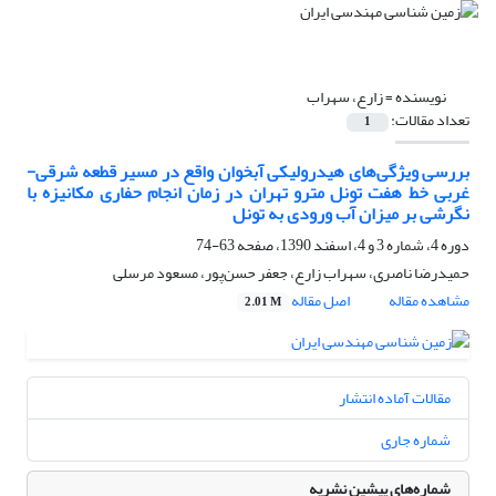
نویسنده =
زارع، سهراب
تعداد مقالات:
1
بررسی ویژگی‌های هیدرولیکی آبخوان واقع در مسیر قطعه شرقی-
غربی خط هفت تونل مترو تهران در زمان انجام حفاری مکانیزه با
نگرشی بر میزان آب ورودی به تونل
دوره 4، شماره 3 و 4، اسفند 1390، صفحه
63-74
حمیدرضا ناصری، سهراب زارع، جعفر حسن‌پور، مسعود مرسلی
مشاهده مقاله
اصل مقاله
2.01 M
مقالات آماده انتشار
شماره جاری
شماره‌های پیشین نشریه