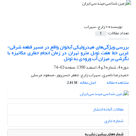
نویسنده =
زارع، سهراب
تعداد مقالات:
1
بررسی ویژگی‌های هیدرولیکی آبخوان واقع در مسیر قطعه شرقی-
غربی خط هفت تونل مترو تهران در زمان انجام حفاری مکانیزه با
نگرشی بر میزان آب ورودی به تونل
دوره 4، شماره 3 و 4، اسفند 1390، صفحه
63-74
حمیدرضا ناصری، سهراب زارع، جعفر حسن‌پور، مسعود مرسلی
مشاهده مقاله
اصل مقاله
2.01 M
مقالات آماده انتشار
شماره جاری
شماره‌های پیشین نشریه