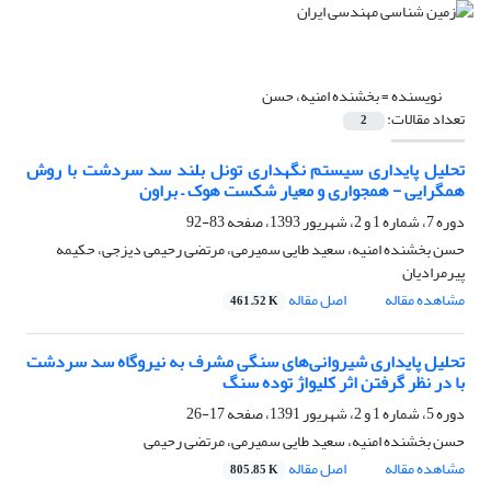
نویسنده =
بخشنده امنیه، حسن
تعداد مقالات:
2
تحلیل پایداری سیستم نگهداری تونل بلند سد سردشت با روش‌
همگرایی - همجواری و معیار شکست هوک – براون
دوره 7، شماره 1 و 2، شهریور 1393، صفحه
83-92
حسن بخشنده امنیه، سعید طایی سمیرمی، مرتضی رحیمی دیزجی، حکیمه
پیرمرادیان
مشاهده مقاله
اصل مقاله
461.52 K
تحلیل پایداری شیروانی‌های سنگی مشرف به نیروگاه سد سردشت
با در نظر گرفتن اثر کلیواژ توده سنگ
دوره 5، شماره 1 و 2، شهریور 1391، صفحه
17-26
حسن بخشنده امنیه، سعید طایی سمیرمی، مرتضی رحیمی
مشاهده مقاله
اصل مقاله
805.85 K