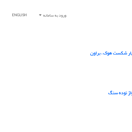
ورود به سامانه
ENGLISH
یار شکست هوک – براون
اژ توده سنگ