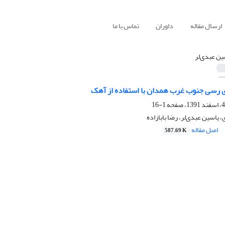
ارسال مقاله
داوران
تماس با ما
ین عبدی‌لر
 رسی جنوب غرب همدان با استفاده از آهک
1-16
یاسین عبدی‌لر، رضا بابازاده
اصل مقاله
587.69 K