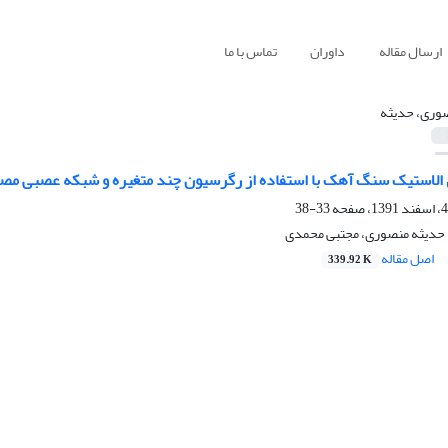
ارسال مقاله
داوران
تماس با ما
وری، حدیثه
الاستیک سنگ آهک با استفاده از رگرسیون چند متغیره و شبکه عصبی مص
33-38
 حدیثه منصوری، مجتبی محمدی
اصل مقاله
339.92 K