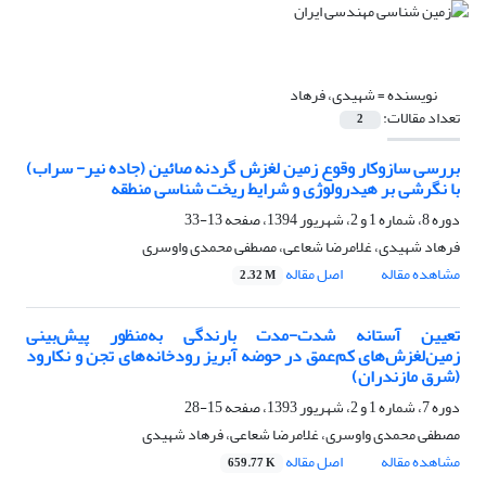
نویسنده =
شهیدی، فرهاد
تعداد مقالات:
2
بررسی سازوکار وقوع زمین لغزش گردنه صائین (جاده نیر- سراب)
با نگرشی بر هیدرولوژی و شرایط ریخت شناسی منطقه
دوره 8، شماره 1 و 2، شهریور 1394، صفحه
13-33
فرهاد شهیدی، غلامرضا شعاعی، مصطفی محمدی واوسری
مشاهده مقاله
اصل مقاله
2.32 M
تعیین آستانه شدت-مدت بارندگی به‌منظور پیش‌بینی
زمین‌لغزش‌های کم‌عمق در حوضه آبریز رودخانه‌های تجن و نکارود
(شرق مازندران)
دوره 7، شماره 1 و 2، شهریور 1393، صفحه
15-28
مصطفی محمدی واوسری، غلامرضا شعاعی، فرهاد شهیدی
مشاهده مقاله
اصل مقاله
659.77 K