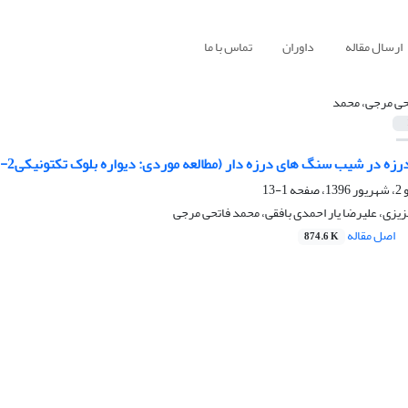
ارسال مقاله
داوران
تماس با ما
حی مرجی، محمد
در شیب سنگ های درزه دار (مطالعه موردی: دیواره بلوک تکتونیکی2-4 معدن چغارت)
1-13
عزیزی، علیرضا یار احمدی بافقی، محمد فاتحی مرجی
اصل مقاله
874.6 K