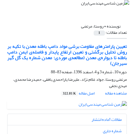
نویسنده =
روستا، مرتضی
تعداد مقالات:
1
تعیین پارامترهای مقاومت برشی مواد دامپ باطله معدن با تکیه بر
روش تحلیل برگشتی و تعیین ارتفاع پایدار و فاصله‌ی ایمن دامپ
باطله تا دیواره‌ی معدن (مطالعه‌ی موردی: معدن شماره یک گل گهر
سیرجان)
دوره 10، شماره 3 و 4، اسفند 1396، صفحه
83-88
مرتضی روستا، جواد غلام نژاد، علیرضا یاراحمدی بافقی، حمیدرضا محمدی،
مهدی نجفی
مشاهده مقاله
اصل مقاله
322.81 K
مقالات آماده انتشار
شماره جاری