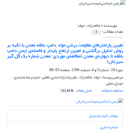
نویسنده =
غلام نژاد، جواد
تعداد مقالات:
1
تعیین پارامترهای مقاومت برشی مواد دامپ باطله معدن با تکیه بر
روش تحلیل برگشتی و تعیین ارتفاع پایدار و فاصله‌ی ایمن دامپ
باطله تا دیواره‌ی معدن (مطالعه‌ی موردی: معدن شماره یک گل گهر
سیرجان)
دوره 10، شماره 3 و 4، اسفند 1396، صفحه
83-88
مرتضی روستا، جواد غلام نژاد، علیرضا یاراحمدی بافقی، حمیدرضا محمدی،
مهدی نجفی
مشاهده مقاله
اصل مقاله
322.81 K
مقالات آماده انتشار
شماره جاری