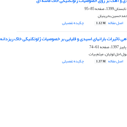
ادی و آهک بر روی خصوصیات ژئوتکنیکی خاک ماسه ای
85-95
حمدحسین بحرینیان
اصل مقاله
چکیده تفصیلی
1.12 M
هی تاثیرات بارانهای اسیدی و قلیایی بر خصوصیات ژئوتکنیکی خاک ریزدانه
61-74
 اجل لوئیان، میثم بیات
اصل مقاله
چکیده تفصیلی
1.37 M