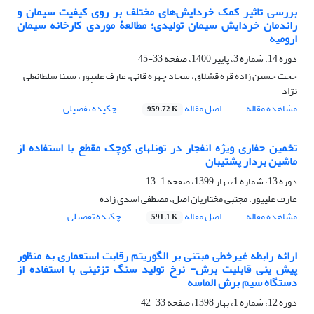
بررسی تاثیر کمک خردایش‌های مختلف بر روی کیفیت سیمان و
راندمان خردایش سیمان تولیدی؛ مطالعۀ موردی کارخانه سیمان
ارومیه
دوره 14، شماره 3، پاییز 1400، صفحه
33-45
حجت حسین زاده قره قشلاق، سجاد چهره قانی، عارف علیپور، سینا سلطانعلی
نژاد
مشاهده مقاله
اصل مقاله
چکیده تفصیلی
959.72 K
تخمین حفاری ویژه انفجار در تونلهای کوچک مقطع با استفاده از
ماشین بردار پشتیبان
دوره 13، شماره 1، بهار 1399، صفحه
1-13
عارف علیپور، مجتبی مختاریان اصل، مصطفی اسدی زاده
مشاهده مقاله
اصل مقاله
چکیده تفصیلی
591.1 K
ارائه رابطه غیرخطی مبتنی بر الگوریتم رقابت استعماری به منظور
پیش ینی قابلیت برش- نرخ تولید سنگ تزئینی با استفاده از
دستگاه سیم برش الماسه
دوره 12، شماره 1، بهار 1398، صفحه
33-42