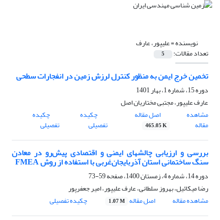
نویسنده =
علیپور، عارف
تعداد مقالات:
5
تخمین خرج ‌ایمن به منظور کنترل لرزش زمین در انفجارات سطحی
دوره 15، شماره 1، بهار 1401
عارف علیپور، مجتبی مختاریان اصل
مشاهده
اصل مقاله
چکیده
چکیده
مقاله
تفصیلی
تفصیلی
465.05 K
بررسی و ارزیابی چالشهای ایمنی و اقتصادی پیش‌رو در معادن
سنگ ساختمانی استان آذربایجان‌غربی با استفاده از روش FMEA
دوره 14، شماره 4، زمستان 1400، صفحه
59-73
رضا میکائیل، بهروز سلطانی، عارف علیپور، امیر جعفرپور
مشاهده مقاله
اصل مقاله
چکیده تفصیلی
1.07 M