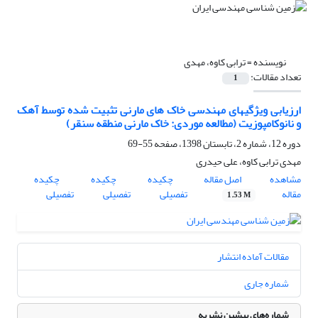
نویسنده =
ترابی کاوه، مهدی
تعداد مقالات:
1
ارزیابی ویژگیهای مهندسی خاک های مارنی تثبیت شده توسط آهک
و نانوکامپوزیت (مطالعه موردی: خاک مارنی منطقه سنقر)
دوره 12، شماره 2، تابستان 1398، صفحه
55-69
مهدی ترابی کاوه، علی حیدری
مشاهده
اصل مقاله
چکیده
چکیده
چکیده
مقاله
تفصیلی
تفصیلی
تفصیلی
1.53 M
مقالات آماده انتشار
شماره جاری
شماره‌های پیشین نشریه