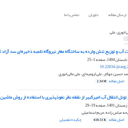
ارسال مقاله
داوران
تماس با ما
ی انوری، علی
 آب و توزیع تنش وارده به ساختگاه مغار نیروگاه تلمبه ذخیره‌ای سد آزا
1-25
10.22034/jiraeg
 حسین جوکار، علی ارومیه ای، علی عالی انوری
اصل مقاله
2.34 M
ونل انتقال آب امیرکبیر از نقطه نظر نفوذپذیری با استفاده از روش ماشین برد
19-29
لیحه عباس زاده، مریم اسماعیلی
اصل مقاله
چکیده تفصیلی
618.51 K