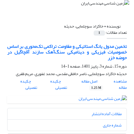
نویسنده =
خاکزاد سوچلمایی، حدیثه
تعداد مقالات:
1
تخمین مدول یانگ استاتیکی و مقاومت تراکمی تک‌محوری بر اساس
خصوصیات فیزیکی و دینامیکی سنگ‌آهک سازند آقچاگیل در
حوضه خزر
دوره 15، شماره 3، پاییز 1401، صفحه
1-14
حدیثه خاکزاد سوچلمایی، ناصر حافظی مقدس، محمد غفوری، مریم ظفری
مشاهده
اصل مقاله
چکیده
چکیده
مقاله
تفصیلی
تفصیلی
1.25 M
مقالات آماده انتشار
شماره جاری