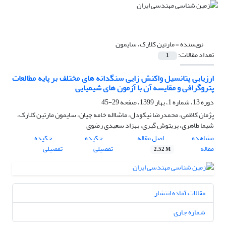
نویسنده =
مارتین کلارک، سایمون
تعداد مقالات:
1
ارزیابی پتانسیل واکنش زایی سنگدانه های مختلف بر پایه مطالعات
پتروگرافی و مقایسه آن با آزمون های شیمیایی
دوره 13، شماره 1، بهار 1399، صفحه
29-45
پژمان کاظمی، محمدرضا نیکودل، ماشااله خامه چیان، سایمون مارتین کلارک،
شیما طاهری، پریتوش گیری، بهزاد سعیدی رضوی
مشاهده
اصل مقاله
چکیده
چکیده
مقاله
تفصیلی
تفصیلی
2.52 M
مقالات آماده انتشار
شماره جاری