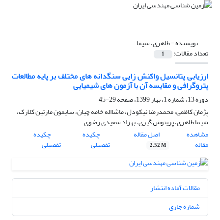
نویسنده =
طاهری، شیما
تعداد مقالات:
1
ارزیابی پتانسیل واکنش زایی سنگدانه های مختلف بر پایه مطالعات
پتروگرافی و مقایسه آن با آزمون های شیمیایی
دوره 13، شماره 1، بهار 1399، صفحه
29-45
پژمان کاظمی، محمدرضا نیکودل، ماشااله خامه چیان، سایمون مارتین کلارک،
شیما طاهری، پریتوش گیری، بهزاد سعیدی رضوی
مشاهده
اصل مقاله
چکیده
چکیده
مقاله
تفصیلی
تفصیلی
2.52 M
مقالات آماده انتشار
شماره جاری