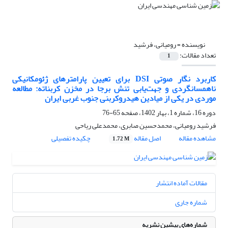
نویسنده =
رومیانی، فرشید
تعداد مقالات:
1
کاربرد نگار صوتی DSI برای تعیین پارامترهای ژئومکانیکی
ناهمسانگردی و جهت‌یابی تنش برجا در مخزن کربناته: مطالعه
موردی در یکی از میادین هیدروکربنی جنوب غربی ایران
دوره 16، شماره 1، بهار 1402، صفحه
65-76
فرشید رومیانی، محمدحسین صابری، محمدعلی ریاحی
مشاهده مقاله
اصل مقاله
چکیده تفصیلی
1.72 M
مقالات آماده انتشار
شماره جاری
شماره‌های پیشین نشریه