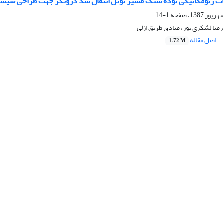
ت ژئومکانیکی توده‌ سنگ مسیر تونل انتقال سد درونگر جهت طراحی سیست
1-14
رضا لشکری پور، صادق طریق ازلی
اصل مقاله
1.72 M