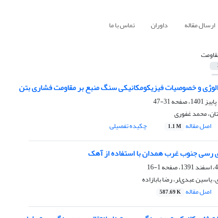
ارسال مقاله
داوران
تماس با ما
قاومت
الوژی و خصوصیات فیزیکومکانیکی سنگ منبع بر مقاومت فشاری بتن
31-47
ن، محمد غفوری
اصل مقاله
چکیده تفصیلی
1.1 M
 رسی جنوب غرب همدان با استفاده از آهک
1-16
یاسین عبدی‌لر، رضا بابازاده
اصل مقاله
587.69 K