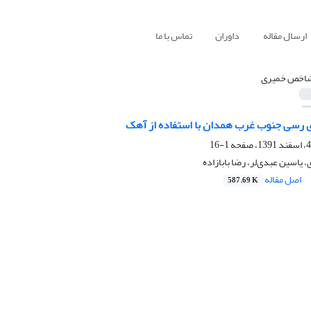
ارسال مقاله
داوران
تماس با ما
اخص خمیری
 رسی جنوب غرب همدان با استفاده از آهک
1-16
یاسین عبدی‌لر، رضا بابازاده
اصل مقاله
587.69 K