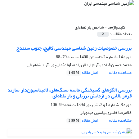
کلیدواژه‌ها =
شاخص بار نقطه‌ای
تعداد مقالات:
2
بررسی خصوصیات زمین شناسی مهندسی کالیج، جنوب سنندج
دوره 14، شماره 2، تابستان 1400، صفحه
79-88
محمد حسین قبادی، آرام اردلان زاده، آوا عثمان پور، آزاد شاهرخی
مشاهده مقاله
اصل مقاله
1.05 M
بررسی الگوهای گسیختگی ماسه سنگ‌های، لا‌میناسیون‌دار سازند
قرمز بالایی در آزمایش برزیلی و بار نقطه‌ای
دوره 8، شماره 1 و 2، شهریور 1394، صفحه
99-106
غلامرضا خانلری، یاسین عبدی لر
مشاهده مقاله
اصل مقاله
5.99 M