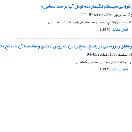
و طراحی سیستم نگهدارنده تونل آب بر سد معشوره
97-111
بود، امین فلاح، محمد رضا مشرفی فر، عنایت الله امامی
اصل مقاله
1.98 M
ه‌های زیرزمینی بر پاسخ سطح زمین به روش عددی و مقایسه آن با نتایج تج
85-94
، ابراهیم حق شناس، محسن کمالیان
اصل مقاله
1.29 M