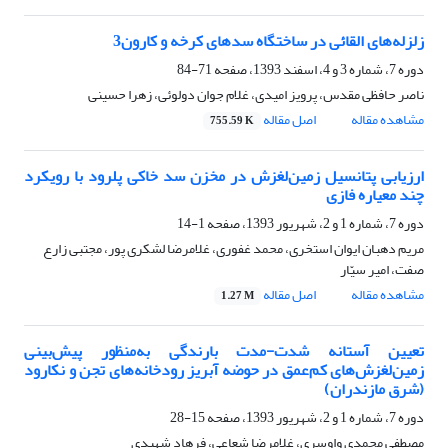
زلزله‌های القائی در ساختگاه سدهای کرخه و کارون3
دوره 7، شماره 3 و 4، اسفند 1393، صفحه
71-84
ناصر حافظی مقدس، پرویز امیدی، غلام جوان دولوئی، زهرا حسینی
مشاهده مقاله
اصل مقاله
755.59 K
ارزیابی پتانسیل زمین‌لغزش در مخزن سد خاکی پلرود با رویکرد
چند معیاره فازی
دوره 7، شماره 1 و 2، شهریور 1393، صفحه
1-14
مریم دهبان ایوان استخری، محمد غفوری، غلامرضا لشکری پور، مجتبی زارع
صفت، امیر سیّار
مشاهده مقاله
اصل مقاله
1.27 M
تعیین آستانه شدت-مدت بارندگی به‌منظور پیش‌بینی
زمین‌لغزش‌های کم‌عمق در حوضه آبریز رودخانه‌های تجن و نکارود
(شرق مازندران)
دوره 7، شماره 1 و 2، شهریور 1393، صفحه
15-28
مصطفی محمدی واوسری، غلامرضا شعاعی، فرهاد شهیدی