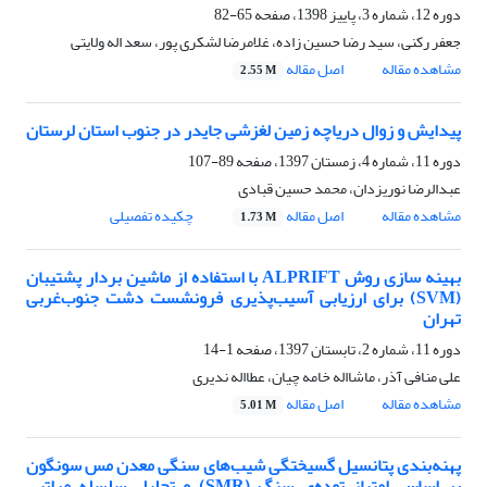
دوره 12، شماره 3، پاییز 1398، صفحه
65-82
جعفر رکنی، سید رضا حسین زاده، غلامرضا لشکری پور، سعد اله ولایتی
مشاهده مقاله
اصل مقاله
2.55 M
پیدایش و زوال دریاچه زمین لغزشی جایدر در جنوب استان لرستان
دوره 11، شماره 4، زمستان 1397، صفحه
89-107
عبدالرضا نوریزدان، محمد حسین قبادی
مشاهده مقاله
اصل مقاله
چکیده تفصیلی
1.73 M
بهینه سازی روش ALPRIFT با استفاده از ماشین بردار پشتیبان
(SVM) برای ارزیابی آسیب‌پذیری فرونشست دشت جنوب‌غربی
تهران
دوره 11، شماره 2، تابستان 1397، صفحه
1-14
علی منافی آذر، ماشااله خامه چیان، عطااله ندیری
مشاهده مقاله
اصل مقاله
5.01 M
پهنه‌بندی پتانسیل گسیختگی شیب‌های سنگی معدن مس سونگون
بر اساس امتیاز توده‌ی سنگ (SMR) و تحلیل سلسله مراتبی