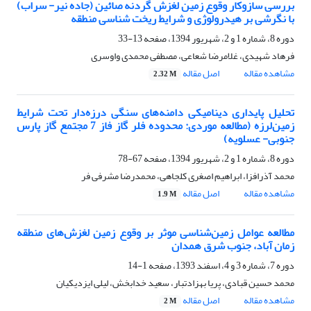
بررسی سازوکار وقوع زمین لغزش گردنه صائین (جاده نیر- سراب)
با نگرشی بر هیدرولوژی و شرایط ریخت شناسی منطقه
دوره 8، شماره 1 و 2، شهریور 1394، صفحه
13-33
فرهاد شهیدی، غلامرضا شعاعی، مصطفی محمدی واوسری
مشاهده مقاله
اصل مقاله
2.32 M
تحلیل پایداری دینامیکی دامنه‌های سنگی درزه‌دار تحت شرایط
زمین‌لرزه (مطالعه موردی: محدوده فلر گاز فاز 7 مجتمع گاز پارس
جنوبی- عسلویه)
دوره 8، شماره 1 و 2، شهریور 1394، صفحه
67-78
محمد آذرافزا، ابراهیم اصغری کلجاهی، محمدرضا مشرفی­ فر
مشاهده مقاله
اصل مقاله
1.9 M
مطالعه عوامل زمین‌شناسی موثر بر وقوع زمین لغزش‌های منطقه
زمان آباد، جنوب شرق همدان
دوره 7، شماره 3 و 4، اسفند 1393، صفحه
1-14
محمد حسین قبادی، پریا بهزادتبار، سعید خدابخش، لیلی ایزدی­کیان
مشاهده مقاله
اصل مقاله
2 M