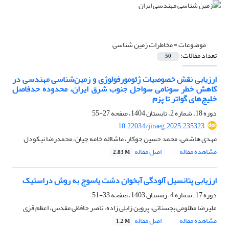
موضوعات =
مخاطرات زمین شناسی
تعداد مقالات:
50
ارزیابی نقش خصوصیات ژئومورفولوژی و زمین‌شناسی مهندسی در
کاهش خطر سونامی سواحل جنوب شرق ایران، محدوده حدفاصل
خلیج‌های گواتر تا پزم
دوره 18، شماره 2، تابستان 1404، صفحه
27-55
10.22034/jiraeg.2025.235323
مهدی هاشمی، محمد حسین جوکار، ماشااله خامه چیان، محمدرضا نیکودل
مشاهده مقاله
اصل مقاله
2.83 M
ارزیابی پتانسیل آلودگی آبخوان دشت یاسوج به روش دراستیک
دوره 17، شماره 4، زمستان 1403، صفحه
33-51
علیرضا مظلومی بجسناتی، پروین زابلی زاده، ناصر حافظی مقدس، اعظم قزی
مشاهده مقاله
اصل مقاله
1.2 M