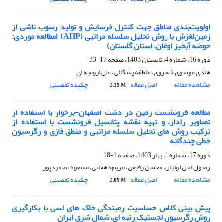
اولویت‌بندی مناطق جهت کنترل فرسایش و تولید رسوب ناشی از
زمین‌لغزش با روش تحلیل سلسله مراتبی (AHP) (مطالعه موردی:
حوضه آبخیز اوغان، استان گلستان)
دوره 16، شماره 4، تابستان 1403، صفحه
17-33
هادی موسوی خسروی، عاطفه پشگائی، علی ارومیه ای
مشاهده مقاله
اصل مقاله
چکیده تفصیلی
2.19 M
مطالعه فرونشست زمین در دشت اصفهان-برخوار با استفاده از
تصاویر رادار، و تهیه نقشه پتانسیل فرونشست با استفاده از
ترکیب روش های تحلیل سلسله مراتبی و منطق فازی و رگرسیون
خطی چندگانه
دوره 17، شماره 1، بهار 1403، صفحه
1-18
رسول اجل لوئیان، محسن رفیعی، مریم دهقانی، مسعود محمودپور
مشاهده مقاله
اصل مقاله
چکیده تفصیلی
2.09 M
پیش بینی کلاس حساسیت رمبندگی خاک های لسی با بکارگیری
روش رگرسیون لجستیک رتبه ای، شمال شرق ایران