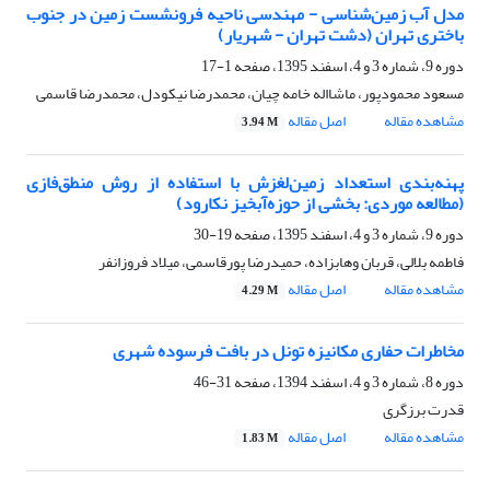
مدل آب زمین‌شناسی - مهندسی ناحیه فرونشست زمین در جنوب
باختری تهران (دشت تهران - شهریار)
دوره 9، شماره 3 و 4، اسفند 1395، صفحه
1-17
مسعود محمودپور، ماشااله خامه چیان، محمدرضا نیکودل، محمدرضا قاسمی
مشاهده مقاله
اصل مقاله
3.94 M
پهنه‌بندی استعداد زمین‌لغزش با استفاده از روش منطق‌فازی
(مطالعه موردی: بخشی از حوزه‌آبخیز نکارود)
دوره 9، شماره 3 و 4، اسفند 1395، صفحه
19-30
فاطمه بلالی، قربان وهابزاده، حمیدرضا پورقاسمی، میلاد فروزانفر
مشاهده مقاله
اصل مقاله
4.29 M
مخاطرات حفاری مکانیزه تونل در بافت فرسوده شهری
دوره 8، شماره 3 و 4، اسفند 1394، صفحه
31-46
قدرت برزگری
مشاهده مقاله
اصل مقاله
1.83 M